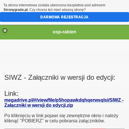
Ta strona internetowa została utworzona bezpłatnie pod adresem
Stronygratis.pl
. Czy chcesz też mieć własną stronę?
DARMOWA REJESTRACJA
osp-rabien
ŚiGW w Łodzi
SIWZ - Załączniki w wersji do edycji:
RNICZA MDP
Link:
megadrive.pl/#/view/file/p5hopawkdqhqerwsqlsi/SIWZ -
Załączniki w wersji do edycji.zip
Po kliknięciu w link pojawi się zewnętrzne okno i należy
kliknąć "POBIERZ" w celu pobrania załączników.