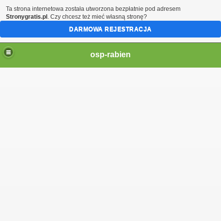
Ta strona internetowa została utworzona bezpłatnie pod adresem
Stronygratis.pl
. Czy chcesz też mieć własną stronę?
DARMOWA REJESTRACJA
osp-rabien
ŚiGW w Łodzi
RNICZA MDP